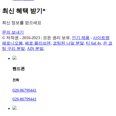
최신 혜택 받기*
최신 정보를 얻으세요
문의 보내기
© 저작권 - 2010-2023 : 모든 권리 보유.
인기 제품
-
사이트맵
페로니오븀
,
페로 몰리브덴
,
코팅된 나일 분말
,
티 6al 4v
,
은 코
팅 구리 분말
,
AlN 분말
,
핸드폰
전화
028-86799441
028-86799441