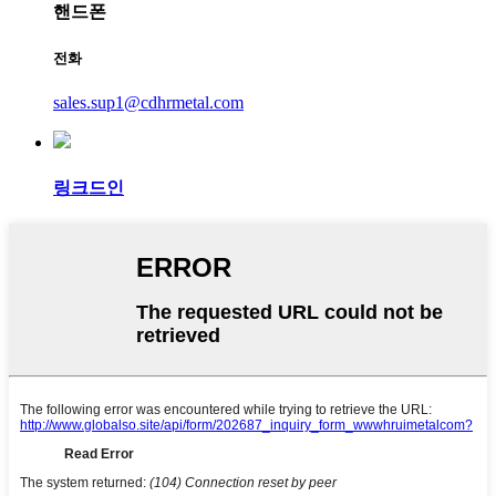
핸드폰
전화
sales.sup1@cdhrmetal.com
링크드인