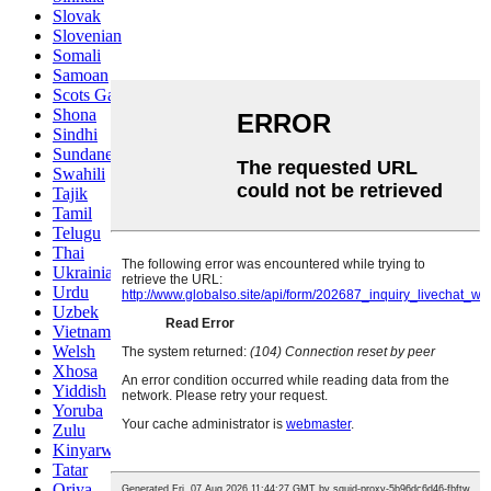
Slovak
Slovenian
Somali
Samoan
Scots Gaelic
Shona
Sindhi
Sundanese
Swahili
Tajik
Tamil
Telugu
Thai
Ukrainian
Urdu
Uzbek
Vietnamese
Welsh
Xhosa
Yiddish
Yoruba
Zulu
Kinyarwanda
Tatar
Oriya