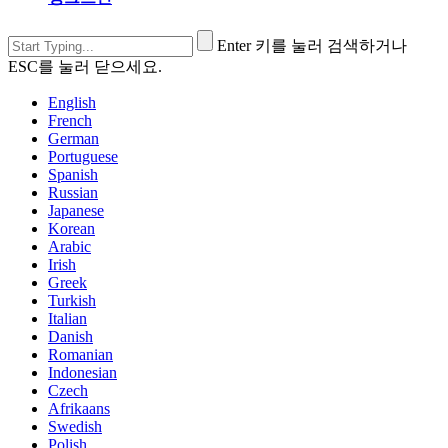
Enter 키를 눌러 검색하거나
ESC를 눌러 닫으세요.
English
French
German
Portuguese
Spanish
Russian
Japanese
Korean
Arabic
Irish
Greek
Turkish
Italian
Danish
Romanian
Indonesian
Czech
Afrikaans
Swedish
Polish