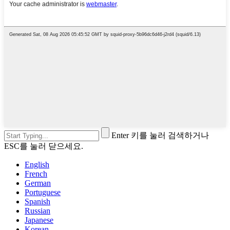
Enter 키를 눌러 검색하거나
ESC를 눌러 닫으세요.
English
French
German
Portuguese
Spanish
Russian
Japanese
Korean