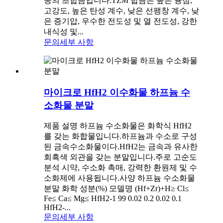
종의 초합금입니다.TZM 합금은 높은 융점,
고강도, 높은 탄성 계수, 낮은 선팽창 계수, 낮
은 증기압, 우수한 전도성 및 열 전도성, 강한
내식성 및...
문의
세부 사항
마이크로 HfH2 이수화물 하프늄 수
소화물 분말
제품 설명 하프늄 수소화물은 화학식 HfH2
를 갖는 화합물입니다.하프늄과 수소로 구성
된 금속수소화물이다.HfH2는 금속과 유사한
회흑색 외관을 갖는 분말입니다.주로 고순도
분석 시약, 수소화 촉매, 강력한 환원제 및 수
소화제에 사용됩니다.사양 하프늄 수소화물
분말 화학 성분(%) 모델명 (Hf+Zr)+H≥ Cl≤
Fe≤ Ca≤ Mg≤ HfH2-1 99 0.02 0.2 0.02 0.1
HfH2-...
문의
세부 사항