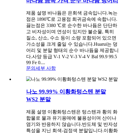
바나듐 금속 가격 순수 바나듐 덩어리
제품 설명 바나듐은 은회색 금속입니다.녹는
점은 1890℃로 고융점 희귀금속에 속합니다.
끓는점은 3380 ℃로 순수한 바나듐은 단단하
고 비자성이며 연성이 있지만 불순물, 특히
질소, 산소, 수소 등이 소량 포함되어 있으면
가소성을 크게 줄일 수 있습니다.Huarui는 덩
어리 및 분말 형태의 순수 바나듐을 제공합니
다.사양 등급 V-1 V-2 V-3 V-4 V Bal 99.9 99.5
99 Fe 0....
문의
세부 사항
나노 99.99% 이황화텅스텐 분말
WS2 분말
제품 설명 이황화텅스텐은 텅스텐과 황의 화
합물로 물과 유기용매에 불용성이며 산이나
염기와 반응하지 않습니다.반도체 및 반자성
특성을 지닌 회색-검정색 분말입니다.이황화