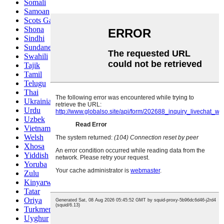
Somali
Samoan
Scots Gaelic
Shona
Sindhi
Sundanese
Swahili
Tajik
Tamil
Telugu
Thai
Ukrainian
Urdu
Uzbek
Vietnamese
Welsh
Xhosa
Yiddish
Yoruba
Zulu
Kinyarwanda
Tatar
Oriya
Turkmen
Uyghur