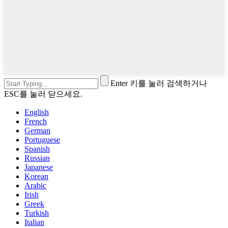
Enter 키를 눌러 검색하거나
ESC를 눌러 닫으세요.
English
French
German
Portuguese
Spanish
Russian
Japanese
Korean
Arabic
Irish
Greek
Turkish
Italian